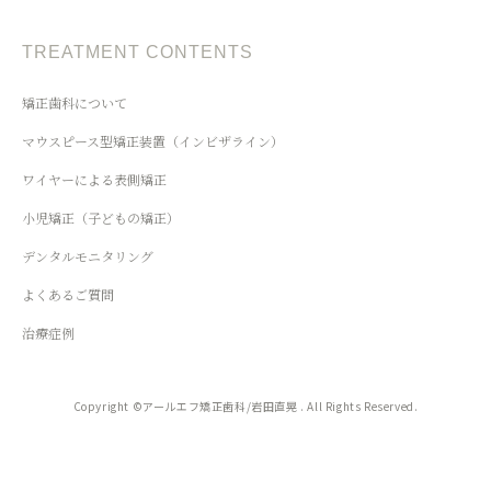
TREATMENT CONTENTS
矯正歯科について
マウスピース型矯正装置（インビザライン）
ワイヤーによる表側矯正
小児矯正（子どもの矯正）
デンタルモニタリング
よくあるご質問
治療症例
Copyright ©アールエフ矯正歯科/岩田直晃 . All Rights Reserved.