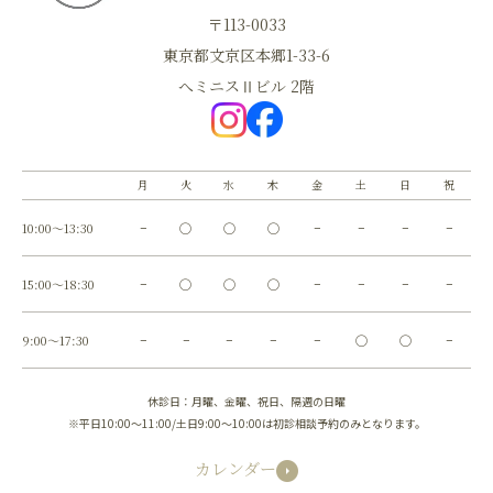
〒113-0033
東京都文京区本郷1-33-6
へミニスⅡビル 2階
月
火
水
木
金
土
日
祝
10:00～13:30
−
◯
◯
◯
−
−
−
−
15:00～18:30
−
◯
◯
◯
−
−
−
−
9:00～17:30
−
−
−
−
−
◯
◯
−
休診日：月曜、金曜、祝日、隔週の日曜
※平日10:00～11:00/土日9:00～10:00は初診相談予約のみとなります。
カレンダー