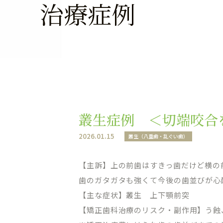
治療症例
叢生症例 ＜切端咬合
2026.01.15
叢生（八重歯・乱ぐい歯）
【主訴】上の前歯はすきっ歯だけど横の
歯のガタガタも強くて今後の歯並びが心
【主な症状】叢生 上下顎前突
【矯正歯科治療のリスク・副作用】う蝕