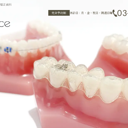
フ矯正歯科
03
完全予約制
休診日：月・金・祝日・隔週日曜