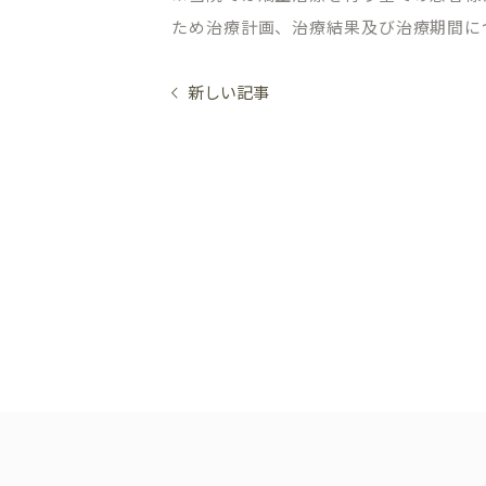
オンライン初診相談
ため治療計画、治療結果及び治療期間に
新しい記事
03-58
［平日］10:00～13:30、15:00
［休診日］月・金
※平日10:00～11:00/土日9:00