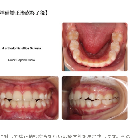
TREATMENT CONTENTS
矯正歯科について
院内紹介
マウスピース型矯正装置（インビザライン
ブログ
ワイヤーによる表側矯正
ーポリシー
小児矯正（子どもの矯正）
に対して矯正精密検査を行い治療方針を決定致します。その