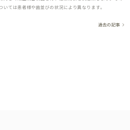
ついては患者様や歯並びの状況により異なります。
過去の記事
03-1488
WEB申
初診相
～18:30/［土日］9:00～17:30
・祝日・隔週日曜
～10:00は初診相談予約のみとなります。