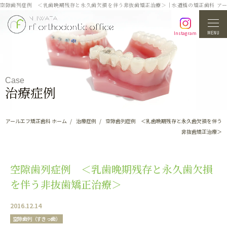
空隙歯列症例 ＜乳歯晩期残存と永久歯欠損を伴う非抜歯矯正治療＞｜水道橋の矯正歯科 ア
MENU
Instagram
Case
治療症例
アールエフ矯正歯科 ホーム
治療症例
空隙歯列症例 ＜乳歯晩期残存と永久歯欠損を伴う
非抜歯矯正治療＞
空隙歯列症例 ＜乳歯晩期残存と永久歯欠損
を伴う非抜歯矯正治療＞
2016.12.14
空隙歯列（すきっ歯）