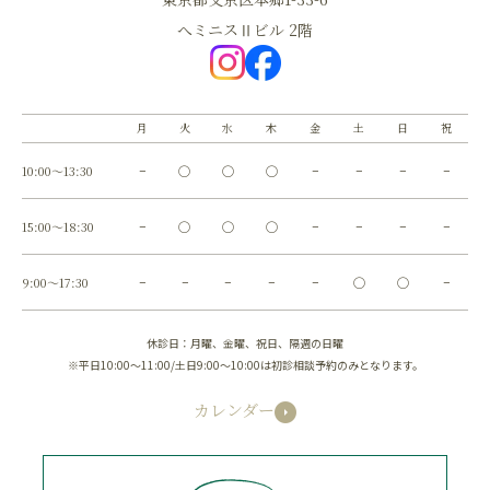
へミニスⅡビル 2階
月
火
水
木
金
土
日
祝
10:00～13:30
−
◯
◯
◯
−
−
−
−
15:00～18:30
−
◯
◯
◯
−
−
−
−
9:00～17:30
−
−
−
−
−
◯
◯
−
休診日：月曜、金曜、祝日、隔週の日曜
※平日10:00～11:00/土日9:00～10:00は初診相談予約のみとなります。
カレンダー