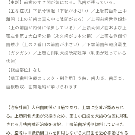
【主訴】前歯のすき間が気になる。乳歯が残っている。
【主な症状】下顎骨後退（下顎が小さい）／上顎前歯部正中
離開（上の前歯の真ん中に隙間がある）／上顎前歯舌側傾斜
（上の前歯が内側に傾斜している）／上顎両側犬歯および上
顎左側第２大臼歯欠損（永久歯が３本欠損）／上顎右側側切
歯矮小（上の２番目の前歯が小さい）／下顎前歯部軽度叢生
（ガタガタ）／上顎右側乳犬歯晩期残存（乳歯が残っている
状態）
【抜歯部位】なし
【矯正歯科治療のリスク・副作用】う蝕、歯肉炎、歯周炎、
歯根吸収、歯肉退縮が挙げられます
【治療計画】大臼歯関係がⅡ級であり、上顎に空隙が認められ
る。上顎両側犬歯が欠損のため、第１小臼歯を犬歯の位置に移動
させる非抜歯矯正治療を選択。上顎前歯が舌側傾斜しているた
め、空隙はⅢ級顎間ゴムを併用しながら大臼歯を近心移動させる