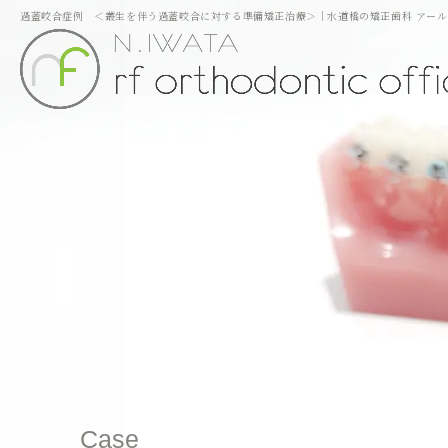
過蓋咬合症例 ＜叢生を伴う過蓋咬合に対する準備矯正治療＞｜水道橋の矯正歯科 アー
Case