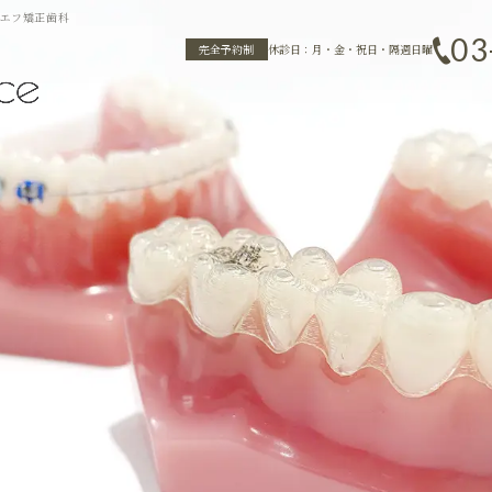
ルエフ矯正歯科
03
完全予約制
休診日：月・金・祝日・隔週日曜