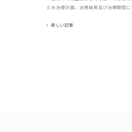
オンライン初診相談
ため治療計画、治療結果及び治療期間に
新しい記事
03-58
［平日］10:00～13:30、15:00
［休診日］月・金
※平日10:00～11:00/土日9:00