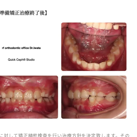
TREATMENT CONTENTS
矯正歯科について
院内紹介
マウスピース型矯正装置（インビザライン
ブログ
ワイヤーによる表側矯正
ーポリシー
小児矯正（子どもの矯正）
に対して矯正精密検査を行い治療方針を決定致します。その