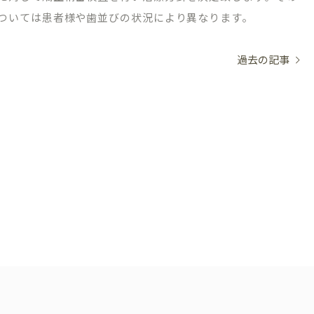
ついては患者様や歯並びの状況により異なります。
過去の記事
03-1488
WEB申
初診相
～18:30/［土日］9:00～17:30
・祝日・隔週日曜
～10:00は初診相談予約のみとなります。