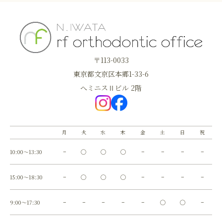
〒113-0033
東京都文京区本郷1-33-6
へミニスⅡビル 2階
月
火
水
木
金
土
日
祝
10:00～13:30
−
◯
◯
◯
−
−
−
−
15:00～18:30
−
◯
◯
◯
−
−
−
−
9:00～17:30
−
−
−
−
−
◯
◯
−