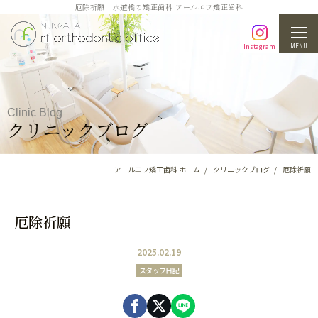
厄除祈願｜水道橋の矯正歯科 アールエフ矯正歯科
MENU
Instagram
Clinic Blog
クリニックブログ
アールエフ矯正歯科 ホーム
クリニックブログ
厄除祈願
厄除祈願
2025.02.19
スタッフ日記