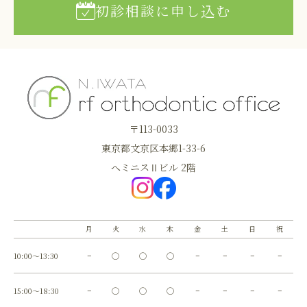
初診相談に申し込む
〒113-0033
東京都文京区本郷1-33-6
へミニスⅡビル 2階
月
火
水
木
金
土
日
祝
10:00～13:30
−
◯
◯
◯
−
−
−
−
15:00～18:30
−
◯
◯
◯
−
−
−
−