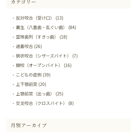
カテゴリー
反対咬合（受け口） (13)
叢生（八重歯・乱ぐい歯） (84)
空隙歯列（すきっ歯） (18)
過蓋咬合 (26)
鋏状咬合（シザーズバイト） (7)
開咬（オープンバイト） (16)
こどもの症例 (39)
上下顎前突 (20)
上顎前突（出っ歯） (25)
交叉咬合（クロスバイト） (8)
月別アーカイブ