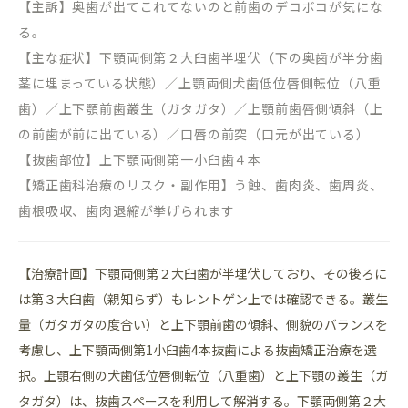
【主訴】奥歯が出てこれてないのと前歯のデコボコが気にな
る。
【主な症状】下顎両側第２大臼歯半埋伏（下の奥歯が半分歯
茎に埋まっている状態）／上顎両側犬歯低位唇側転位（八重
歯）／上下顎前歯叢生（ガタガタ）／上顎前歯唇側傾斜（上
の前歯が前に出ている）／口唇の前突（口元が出ている）
【抜歯部位】上下顎両側第一小臼歯４本
【矯正歯科治療のリスク・副作用】う蝕、歯肉炎、歯周炎、
歯根吸収、歯肉退縮が挙げられます
【治療計画】下顎両側第２大臼歯が半埋伏しており、その後ろに
は第３大臼歯（親知らず）もレントゲン上では確認できる。叢生
量（ガタガタの度合い）と上下顎前歯の傾斜、側貌のバランスを
考慮し、上下顎両側第1小臼歯4本抜歯による抜歯矯正治療を選
択。上顎右側の犬歯低位唇側転位（八重歯）と上下顎の叢生（ガ
タガタ）は、抜歯スペースを利用して解消する。下顎両側第２大