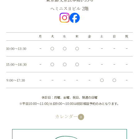
へミニスⅡビル 2階
月
火
水
木
金
土
日
祝
10:00～13:30
−
◯
◯
◯
−
−
−
−
15:00～18:30
−
◯
◯
◯
−
−
−
−
9:00～17:30
−
−
−
−
−
◯
◯
−
休診日：月曜、金曜、祝日、隔週の日曜
※平日10:00～11:00/土日9:00～10:00は初診相談予約のみとなります。
カレンダー