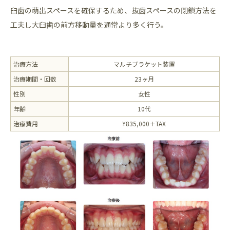
臼歯の萌出スペースを確保するため、抜歯スペースの閉鎖方法を
工夫し大臼歯の前方移動量を通常より多く行う。
治療方法
マルチブラケット装置
治療期間・回数
23ヶ月
性別
女性
年齢
10代
治療費用
¥835,000＋TAX