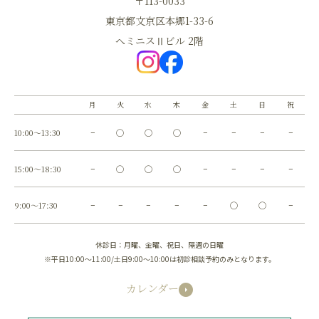
〒113-0033
東京都文京区本郷1-33-6
へミニスⅡビル 2階
月
火
水
木
金
土
日
祝
10:00～13:30
−
◯
◯
◯
−
−
−
−
15:00～18:30
−
◯
◯
◯
−
−
−
−
9:00～17:30
−
−
−
−
−
◯
◯
−
休診日：月曜、金曜、祝日、隔週の日曜
※平日10:00～11:00/土日9:00～10:00は初診相談予約のみとなります。
カレンダー