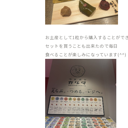
お土産として1粒から購入することがで
セットを買うことも出来たので毎日
食べることが楽しみになっています(^^)
CLINIC CONTENTS
ホーム
料金表
コンセプト
アクセス・
ドクター紹介
クリニック
はじめての方へ
プライバシ