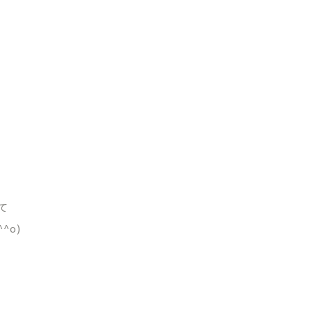
て
^o)