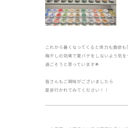
オンライン初診相談
03-58
これから暑くなってくると体力も食欲も
梅干しの効果で夏バテをしないよう気を
［平日］10:00～13:30、15:00
［休診日］月・金
過ごそうと思っています🌟
※平日10:00～11:00/土日9:00
皆さんもご興味がございましたら
是非行かれてみてください！！