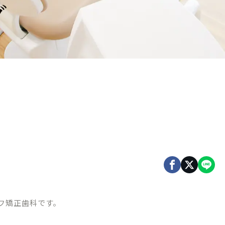
グ
フ矯正歯科です。