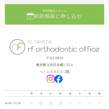
WEB申込フォーム
初診相談に申し込む
〒113-0033
東京都文京区本郷1-33-6
へミニスⅡビル 2階
月
火
水
木
金
土
日
祝
10:00～13:30
−
◯
◯
◯
−
−
−
−