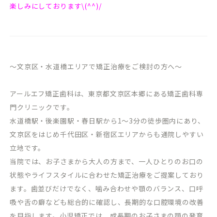
楽しみにしております\(^^)/
～文京区・水道橋エリアで矯正治療をご検討の方へ～
アールエフ矯正歯科は、東京都文京区本郷にある矯正歯科専
門クリニックです。
水道橋駅・後楽園駅・春日駅から
1
～
3
分の徒歩圏内にあり、
文京区をはじめ千代田区・新宿区エリアからも通院しやすい
立地です。
当院では、お子さまから大人の方まで、一人ひとりのお口の
状態やライフスタイルに合わせた矯正治療をご提案しており
ます。歯並びだけでなく、噛み合わせや顎のバランス、口呼
吸や舌の癖なども総合的に確認し、長期的な口腔環境の改善
を目指します。小児矯正では、成長期のお子さまの顎の発育