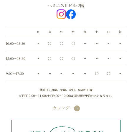
へミニスⅡビル 2階
月
火
水
木
金
土
日
祝
10:00～13:30
−
◯
◯
◯
−
−
−
−
15:00～18:30
−
◯
◯
◯
−
−
−
−
9:00～17:30
−
−
−
−
−
◯
◯
−
休診日：月曜、金曜、祝日、隔週の日曜
※平日10:00～11:00/土日9:00～10:00は初診相談予約のみとなります。
カレンダー