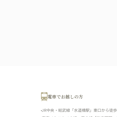
03-1488
WEB申
初診相
～18:30/［土日］9:00～17:30
・祝日・隔週日曜
～10:00は初診相談予約のみとなります。
電車でお越しの方
JR中央・総武線「水道橋駅」東口から徒歩