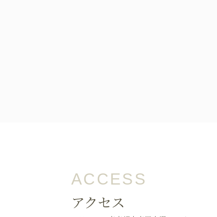
オンライン初診相談
03-58
［平日］10:00～13:30、15:00
［休診日］月・金
※平日10:00～11:00/土日9:00
ACCESS
アクセス