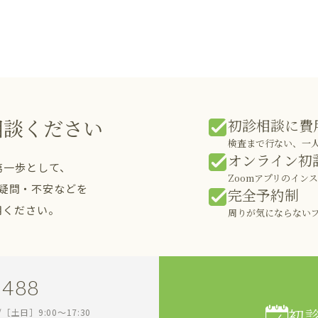
相談ください
初診相談に費
検査まで行ない、一
オンライン初
第一歩として、
Zoomアプリのイン
疑問・不安などを
完全予約制
用ください。
周りが気にならない
1488
初
0/［土日］9:00～17:30