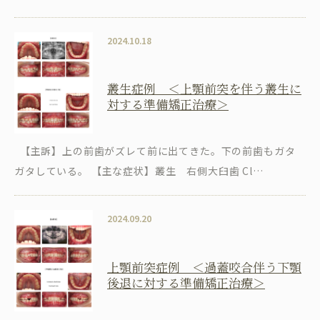
2024.10.18
叢生症例 ＜上顎前突を伴う叢生に
対する準備矯正治療＞
【主訴】上の前歯がズレて前に出てきた。下の前歯もガタ
ガタしている。 【主な症状】叢生 右側大臼歯 Cl…
2024.09.20
上顎前突症例 ＜過蓋咬合伴う下顎
後退に対する準備矯正治療＞