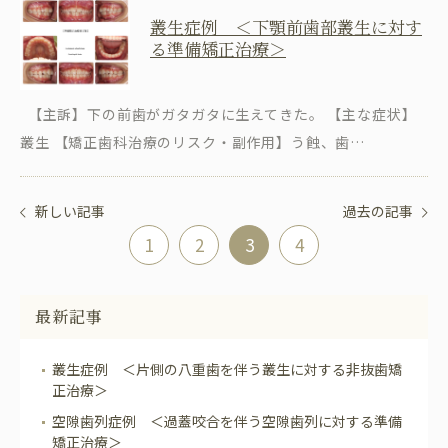
叢生症例 ＜下顎前歯部叢生に対す
る準備矯正治療＞
【主訴】下の前歯がガタガタに生えてきた。 【主な症状】
叢生 【矯正歯科治療のリスク・副作用】う蝕、歯…
新しい記事
過去の記事
1
2
3
4
最新記事
叢生症例 ＜片側の八重歯を伴う叢生に対する非抜歯矯
正治療＞
空隙歯列症例 ＜過蓋咬合を伴う空隙歯列に対する準備
矯正治療＞