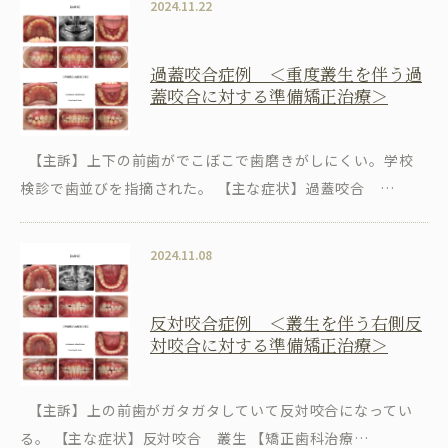
2024.11.22
過蓋咬合症例 ＜重度叢生を伴う過
蓋咬合に対する準備矯正治療＞
【主訴】上下の前歯がでこぼこで歯磨きがしにくい。学校
検診で歯並びを指摘された。 【主な症状】過蓋咬合 …
2024.11.08
反対咬合症例 ＜叢生を伴う右側反
対咬合に対する準備矯正治療＞
【主訴】上の前歯がガタガタしていて反対咬合になってい
る。 【主な症状】反対咬合 叢生 【矯正歯科治療…