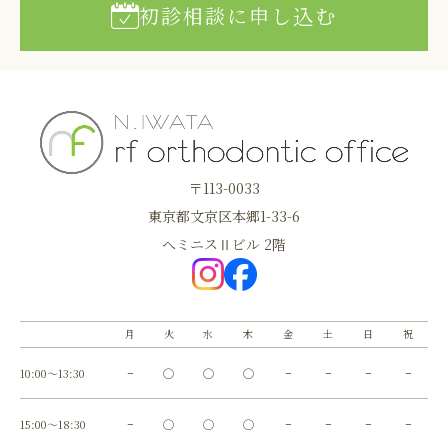
初診相談に申し込む
〒113-0033
東京都文京区本郷1-33-6
へミニスⅡビル 2階
月
火
水
木
金
土
日
祝
10:00～13:30
−
◯
◯
◯
−
−
−
−
15:00～18:30
−
◯
◯
◯
−
−
−
−