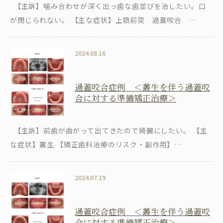
【主訴】噛み合わせが深く出っ歯な歯並びを治したい。口
が閉じられない。 【主な症状】上顎前突 過蓋咬合 …
2024.08.16
過蓋咬合症例 ＜叢生を伴う過蓋咬
合に対する準備矯正治療＞
【主訴】前歯が曲がって出てきたので綺麗にしたい。 【主
な症状】叢生 【矯正歯科治療のリスク・副作用】…
2024.07.19
過蓋咬合症例 ＜叢生を伴う過蓋咬
合に対する準備矯正治療＞