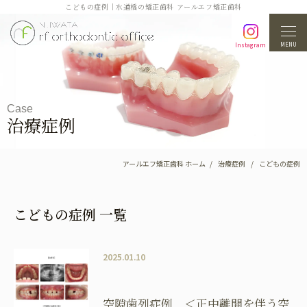
こどもの症例｜水道橋の矯正歯科 アールエフ矯正歯科
MENU
Instagram
Case
治療症例
アールエフ矯正歯科 ホーム
治療症例
こどもの症例
こどもの症例 一覧
2025.01.10
空隙歯列症例 ＜正中離開を伴う空