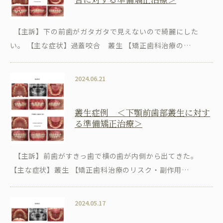
【主訴】下の前歯がガタガタで見えないので綺麗にした
い。 【主な症状】過蓋咬合 叢生 【矯正歯科治療の…
2024.06.21
叢生症例 ＜下顎前歯部叢生に対す
る準備矯正治療＞
【主訴】前歯がすきっ歯で横の歯が内側から出てきた。
【主な症状】叢生 【矯正歯科治療のリスク・副作用…
2024.05.17