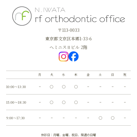
〒113-0033
東京都文京区本郷1-33-6
へミニスⅡビル 2階
月
火
水
木
金
土
日
祝
10:00～13:30
−
◯
◯
◯
−
−
−
−
15:00～18:30
−
◯
◯
◯
−
−
−
−
9:00～17:30
−
−
−
−
−
◯
◯
−
休診日：月曜、金曜、祝日、隔週の日曜