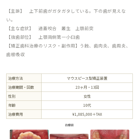
【主訴】 上下前歯がガタガタしている。下の歯が見えな
い。
【主な症状】 過蓋咬合 叢生 上顎前突
【抜歯部位】 上顎両側第一小臼歯
【矯正歯科治療のリスク・副作用】う蝕、歯肉炎、歯周炎、
歯根吸収
治療方法
マウスピース型矯正装置
治療期間・回数
23ヶ月・13回
性別
女性
年齢
10代
治療費用
¥1,085,000＋TAX