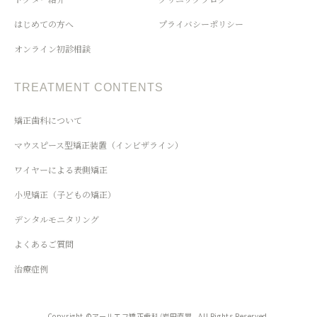
はじめての方へ
プライバシーポリシー
オンライン初診相談
TREATMENT CONTENTS
矯正歯科について
マウスピース型矯正装置（インビザライン）
ワイヤーによる表側矯正
小児矯正（子どもの矯正）
デンタルモニタリング
よくあるご質問
治療症例
Copyright ©アールエフ矯正歯科/岩田直晃 . All Rights Reserved.