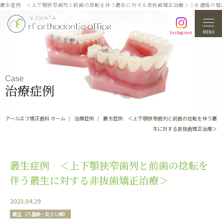
叢生症例 ＜上下顎狭窄歯列と前歯の捻転を伴う叢生に対する非抜歯矯正治療＞｜水道橋の矯
MENU
Instagram
Case
治療症例
アールエフ矯正歯科 ホーム
治療症例
叢生症例 ＜上下顎狭窄歯列と前歯の捻転を伴う叢
生に対する非抜歯矯正治療＞
叢生症例 ＜上下顎狭窄歯列と前歯の捻転を
伴う叢生に対する非抜歯矯正治療＞
2023.04.29
叢生（八重歯・乱ぐい歯）