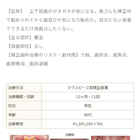
【主訴】 上下前歯のガタガタが気になる。奥さんも矯正中
で勧められてから歯並びが気になり始めた。目立たない装置
でできるだけ抜歯はしたくない。
【主な症状】叢生
【抜歯部位】なし
【矯正歯科治療のリスク・副作用】う蝕、歯肉炎、歯周炎、
歯根吸収、歯肉退縮
治療方法
マウスピース型矯正装置
治療期間・回数
12ヶ月・11回
性別
男性
年齢
40代
治療費用
¥1,085,000＋TAX