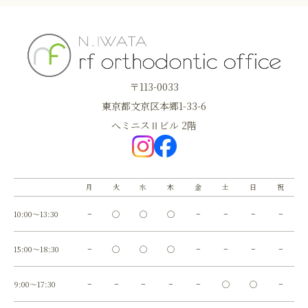
〒113-0033
東京都文京区本郷1-33-6
へミニスⅡビル 2階
月
火
水
木
金
土
日
祝
10:00～13:30
−
◯
◯
◯
−
−
−
−
15:00～18:30
−
◯
◯
◯
−
−
−
−
9:00～17:30
−
−
−
−
−
◯
◯
−