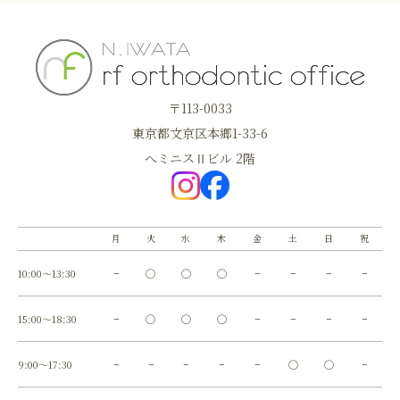
〒113-0033
東京都文京区本郷1-33-6
へミニスⅡビル 2階
月
火
水
木
金
土
日
祝
10:00～13:30
−
◯
◯
◯
−
−
−
−
15:00～18:30
−
◯
◯
◯
−
−
−
−
9:00～17:30
−
−
−
−
−
◯
◯
−