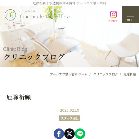
厄除祈願｜水道橋の矯正歯科 アールエフ矯正歯科
MENU
Instagram
Clinic Blog
クリニックブログ
アールエフ矯正歯科 ホーム
クリニックブログ
厄除祈願
厄除祈願
2025.02.19
スタッフ日記