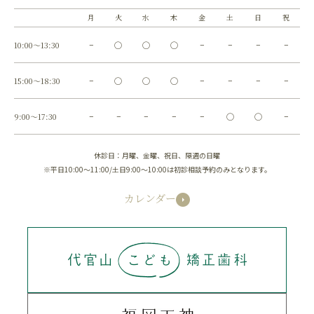
月
火
水
木
金
土
日
祝
10:00～13:30
−
◯
◯
◯
−
−
−
−
15:00～18:30
−
◯
◯
◯
−
−
−
−
9:00～17:30
−
−
−
−
−
◯
◯
−
休診日：月曜、金曜、祝日、隔週の日曜
※平日10:00～11:00/土日9:00～10:00は初診相談予約のみとなります。
カレンダー