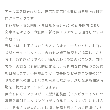
アールエフ矯正歯科は、東京都文京区本郷にある矯正歯科専
門クリニックです。
水道橋駅・後楽園駅・春日駅から
1
～
3
分の徒歩圏内にあり、
文京区をはじめ千代田区・新宿区エリアからも通院しやすい
立地です。
当院では、お子さまから大人の方まで、一人ひとりのお口の
状態やライフスタイルに合わせた矯正治療をご提案しており
ます。歯並びだけでなく、噛み合わせや顎のバランス、口呼
吸や舌の癖なども総合的に確認し、長期的な口腔環境の改善
を目指します。小児矯正では、成長期のお子さまの顎の発育
や永久歯への生え変わりを考慮しながら、適切な治療開始時
期をご提案させていただきます。
目立ちにくいマウスピース型矯正装置（インビザライン）や
遠隔診療
AI
モニタリング（デンタルモニタリング）にも対応
し、患者さまが安心して快適に治療を続けられる環境づくり