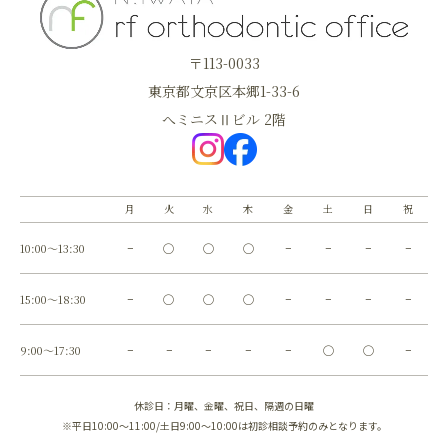
〒113-0033
東京都文京区本郷1-33-6
へミニスⅡビル 2階
月
火
水
木
金
土
日
祝
10:00～13:30
−
◯
◯
◯
−
−
−
−
15:00～18:30
−
◯
◯
◯
−
−
−
−
9:00～17:30
−
−
−
−
−
◯
◯
−
休診日：月曜、金曜、祝日、隔週の日曜
※平日10:00～11:00/土日9:00～10:00は初診相談予約のみとなります。