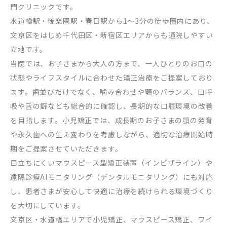
門クリニックです。
水道橋駅・後楽園駅・春日駅から
1
～
3
分の徒歩圏内にあり、
文京区をはじめ千代田区・新宿区エリアからも通院しやすい
立地です。
当院では、お子さまから大人の方まで、一人ひとりのお口の
状態やライフスタイルに合わせた矯正治療をご提案しており
ます。歯並びだけでなく、噛み合わせや顎のバランス、口呼
吸や舌の癖なども総合的に確認し、長期的な口腔環境の改善
を目指します。小児矯正では、成長期のお子さまの顎の発育
や永久歯への生え変わりを考慮しながら、適切な治療開始時
期をご提案させていただきます。
目立ちにくいマウスピース型矯正装置（インビザライン）や
遠隔診療
AI
モニタリング（デンタルモニタリング）にも対応
し、患者さまが安心して快適に治療を続けられる環境づくり
を大切にしています。
文京区・水道橋エリアで小児矯正、マウスピース矯正、ワイ