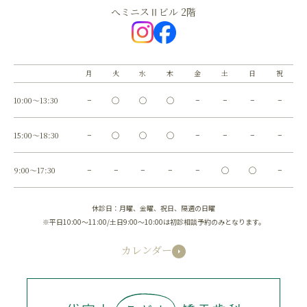
へミニスⅡビル 2階
月
火
水
木
金
土
日
祝
10:00～13:30
−
◯
◯
◯
−
−
−
−
15:00～18:30
−
◯
◯
◯
−
−
−
−
9:00～17:30
−
−
−
−
−
◯
◯
−
休診日：月曜、金曜、祝日、隔週の日曜
※平日10:00～11:00/土日9:00～10:00は初診相談予約のみとなります。
カレンダー