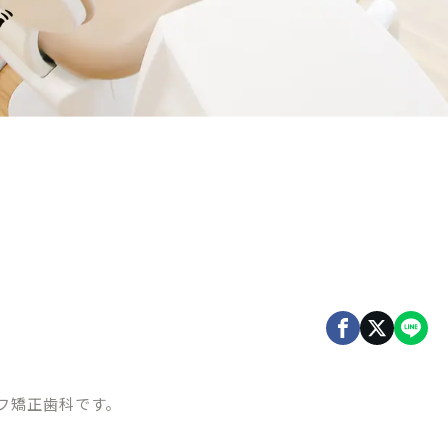
グ
フ矯正歯科です。