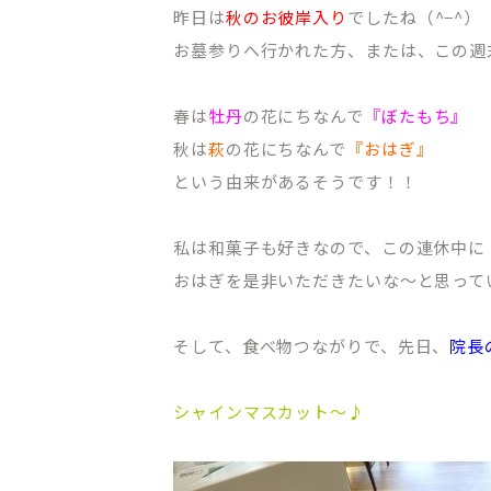
昨日は
秋のお彼岸入り
でしたね（^−^）
お墓参りへ行かれた方、または、この週
春は
牡丹
の花にちなんで
『ぼたもち』
秋は
萩
の花にちなんで
『おはぎ』
という由来があるそうです！！
私は和菓子も好きなので、この連休中に
おはぎを是非いただきたいな〜と思って
そして、食べ物つながりで、先日、
院長
シャインマスカット〜♪