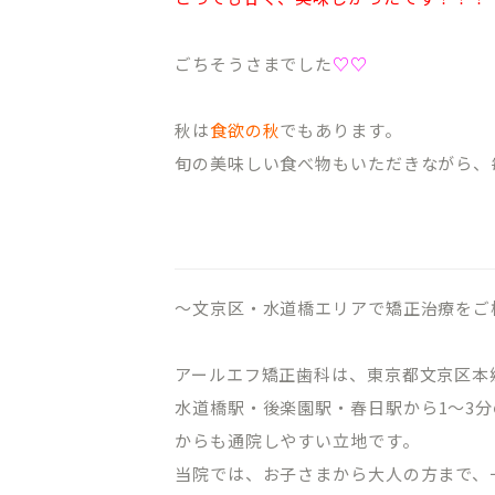
ごちそうさまでした
♡♡
秋は
食欲の秋
でもあります。
旬の美味しい食べ物もいただきながら、
CLINIC CONTENTS
～文京区・水道橋エリアで矯正治療をご
ホーム
料金表
コンセプト
アクセス・
アールエフ矯正歯科は、東京都文京区本
水道橋駅・後楽園駅・春日駅から
1
～
3
分
ドクター紹介
クリニック
からも通院しやすい立地です。
はじめての方へ
プライバシ
当院では、お子さまから大人の方まで、