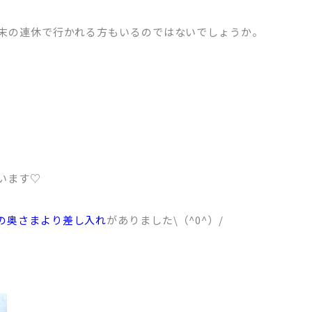
末の連休で行かれる方もいるのではないでしょうか。
います♡
の奥さまより差し入れ
がありました\（^0^）/