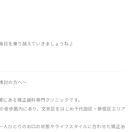
毎日を乗り越えていきましょうね♪
TREATMENT CONTENTS
検討の方へ～
矯正歯科について
院内紹介
マウスピース型矯正装置（インビザライン
郷にある矯正歯科専門クリニックです。
の徒歩圏内にあり、文京区をはじめ千代田区・新宿区エリア
ブログ
ワイヤーによる表側矯正
ーポリシー
小児矯正（子どもの矯正）
一人ひとりのお口の状態やライフスタイルに合わせた矯正治