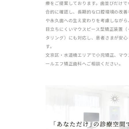
療をご提案しております。歯並びだけで
オンライン初診相談
合的に確認し、長期的な口腔環境の改善
や永久歯への生え変わりを考慮しながら
目立ちにくいマウスピース型矯正装置（
タリング）にも対応し、患者さまが安心
03-58
す。
文京区・水道橋エリアで小児矯正、マウ
［平日］10:00～13:30、15:00
［休診日］月・金
ールエフ矯正歯科へご相談ください。
※平日10:00～11:00/土日9:00