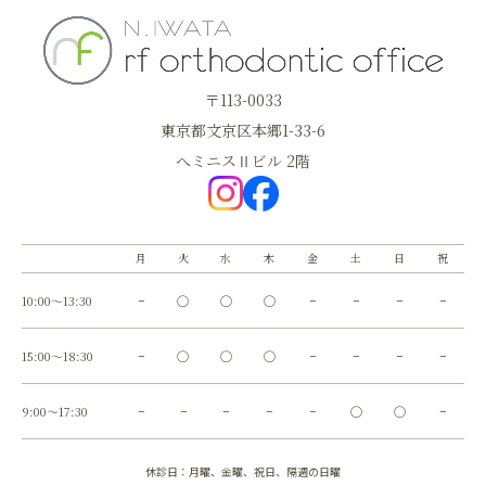
〒113-0033
東京都文京区本郷1-33-6
へミニスⅡビル 2階
月
火
水
木
金
土
日
祝
10:00～13:30
−
◯
◯
◯
−
−
−
−
15:00～18:30
−
◯
◯
◯
−
−
−
−
9:00～17:30
−
−
−
−
−
◯
◯
−
休診日：月曜、金曜、祝日、隔週の日曜