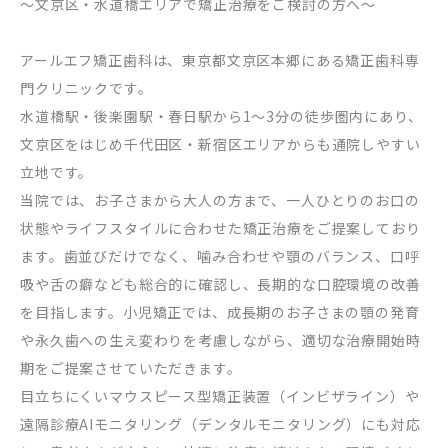
～文京区・水道橋エリアで矯正治療をご検討の方へ～
アールエフ矯正歯科は、東京都文京区本郷にある矯正歯科専
門クリニックです。
水道橋駅・後楽園駅・春日駅から
1
～
3
分の徒歩圏内にあり、
文京区をはじめ千代田区・新宿区エリアからも通院しやすい
立地です。
当院では、お子さまから大人の方まで、一人ひとりのお口の
状態やライフスタイルに合わせた矯正治療をご提案しており
ます。歯並びだけでなく、噛み合わせや顎のバランス、口呼
吸や舌の癖なども総合的に確認し、長期的な口腔環境の改善
を目指します。小児矯正では、成長期のお子さまの顎の発育
や永久歯への生え変わりを考慮しながら、適切な治療開始時
期をご提案させていただきます。
目立ちにくいマウスピース型矯正装置（インビザライン）や
遠隔診療
AI
モニタリング（デンタルモニタリング）にも対応