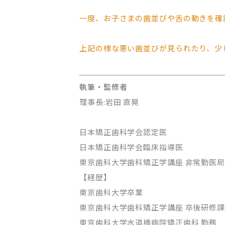
オンライン初診相談
一度、お子さまの歯並びや舌の動きを確
上記の様な悪い歯並びが見られたり、少
03-58
執筆・監修者
［平日］10:00～13:30、15:00
理事長:岩田 直晃
［休診日］月・金
※平日10:00～11:00/土日9:00
日本矯正歯科学会認定医
日本矯正歯科学会臨床指導医
東京歯科大学歯科矯正学講座 非常勤医
【経歴】
東京歯科大学卒業
東京歯科大学歯科矯正学講座 卒後研修
東京歯科大学水道橋病院矯正歯科 勤務