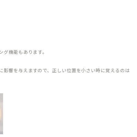
ング機能もあります。
TREATMENT CONTENTS
に影響を与えますので、正しい位置を小さい時に覚えるのは
矯正歯科について
院内紹介
マウスピース型矯正装置（インビザライン
ブログ
ワイヤーによる表側矯正
ーポリシー
小児矯正（子どもの矯正）