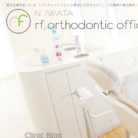
矯正治療日記 vol.28 「プレオルソってどんな歯並びを治せるの？」｜水道橋の矯正歯科
Clinic Blog