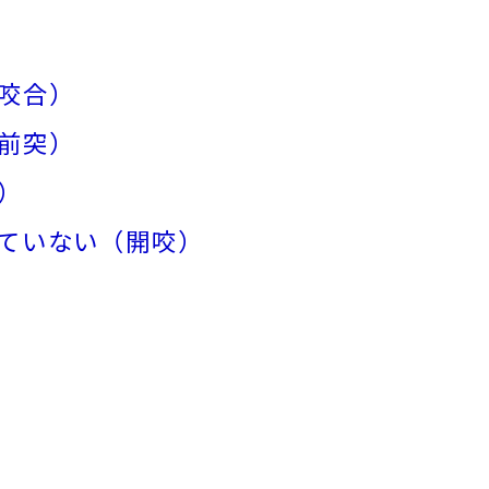
咬合）
前突）
）
ていない（開咬）