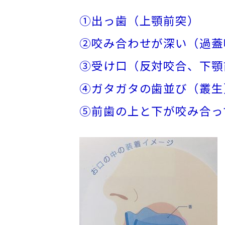
①出っ歯（上顎前突）
②咬み合わせが深い（過蓋
③受け口（反対咬合、下顎
④ガタガタの歯並び（叢生
⑤前歯の上と下が咬み合っ