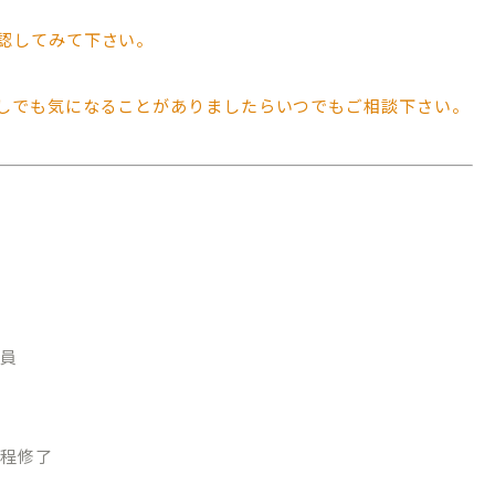
認してみて下さい。
しでも気になることがありましたらいつでもご相談下さい。
03-1488
WEB申
初診相
～18:30/［土日］9:00～17:30
・祝日・隔週日曜
～10:00は初診相談予約のみとなります。
局員
課程修了