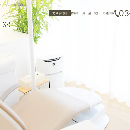
 アールエフ矯正歯科
03
完全予約制
休診日：月・金・祝日・隔週日曜