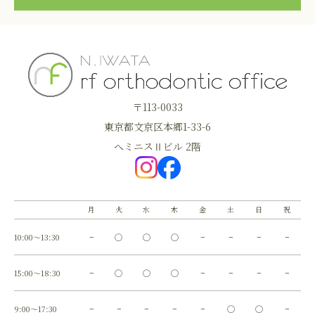
〒113-0033
東京都文京区本郷1-33-6
へミニスⅡビル 2階
月
火
水
木
金
土
日
祝
10:00～13:30
−
◯
◯
◯
−
−
−
−
15:00～18:30
−
◯
◯
◯
−
−
−
−
9:00～17:30
−
−
−
−
−
◯
◯
−