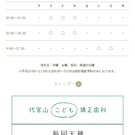
月
火
水
木
金
土
日
祝
10:00～13:30
−
◯
◯
◯
−
−
−
−
15:00～18:30
−
◯
◯
◯
−
−
−
−
9:00～17:30
−
−
−
−
−
◯
◯
−
休診日：月曜、金曜、祝日、隔週の日曜
※平日10:00～11:00/土日9:00～10:00は初診相談予約のみとなります。
カレンダー