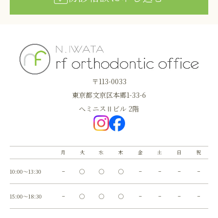
〒113-0033
東京都文京区本郷1-33-6
へミニスⅡビル 2階
月
火
水
木
金
土
日
祝
10:00～13:30
−
◯
◯
◯
−
−
−
−
15:00～18:30
−
◯
◯
◯
−
−
−
−