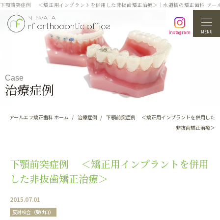
下顎前突症例 ＜矯正用インプラントを併用した非抜歯矯正治療＞｜水道橋の矯正歯科 アー
MENU
Instagram
Case
治療症例
アールエフ矯正歯科 ホーム
治療症例
下顎前突症例 ＜矯正用インプラントを併用した
非抜歯矯正治療＞
下顎前突症例 ＜矯正用インプラントを併用
した非抜歯矯正治療＞
2015.07.01
反対咬合（受け口）