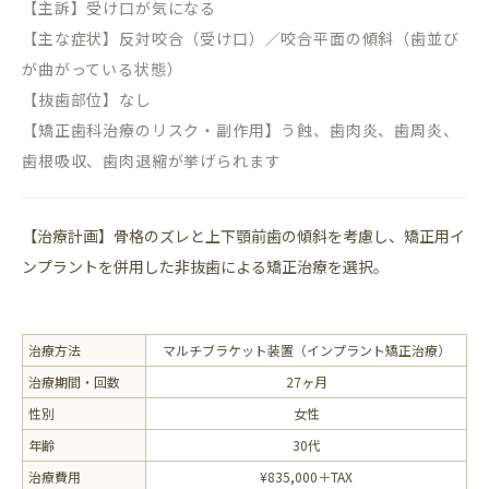
【主訴】受け口が気になる
【主な症状】反対咬合（受け口）／咬合平面の傾斜（歯並び
が曲がっている状態）
【抜歯部位】なし
【矯正歯科治療のリスク・副作用】う蝕、歯肉炎、歯周炎、
歯根吸収、歯肉退縮が挙げられます
【治療計画】骨格のズレと上下顎前歯の傾斜を考慮し、矯正用イ
ンプラントを併用した非抜歯による矯正治療を選択。
治療方法
マルチブラケット装置（インプラント矯正治療）
治療期間・回数
27ヶ月
性別
女性
年齢
30代
治療費用
¥835,000＋TAX