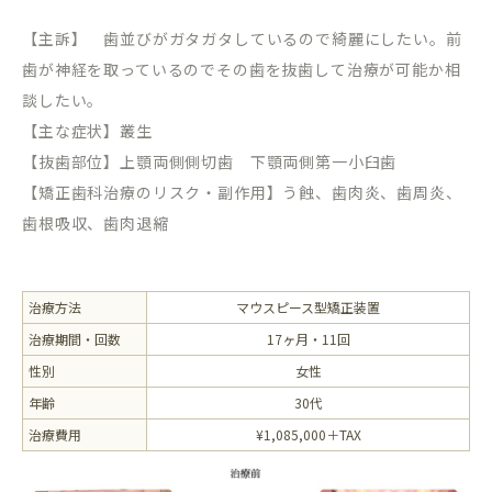
【主訴】 歯並びがガタガタしているので綺麗にしたい。前
歯が神経を取っているのでその歯を抜歯して治療が可能か相
談したい。
【主な症状】叢生
【抜歯部位】上顎両側側切歯 下顎両側第一小臼歯
【矯正歯科治療のリスク・副作用】う蝕、歯肉炎、歯周炎、
歯根吸収、歯肉退縮
治療方法
マウスピース型矯正装置
治療期間・回数
17ヶ月・11回
性別
女性
年齢
30代
治療費用
¥1,085,000＋TAX