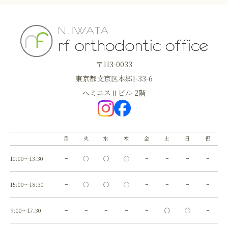
〒113-0033
東京都文京区本郷1-33-6
へミニスⅡビル 2階
月
火
水
木
金
土
日
祝
10:00～13:30
−
◯
◯
◯
−
−
−
−
15:00～18:30
−
◯
◯
◯
−
−
−
−
9:00～17:30
−
−
−
−
−
◯
◯
−