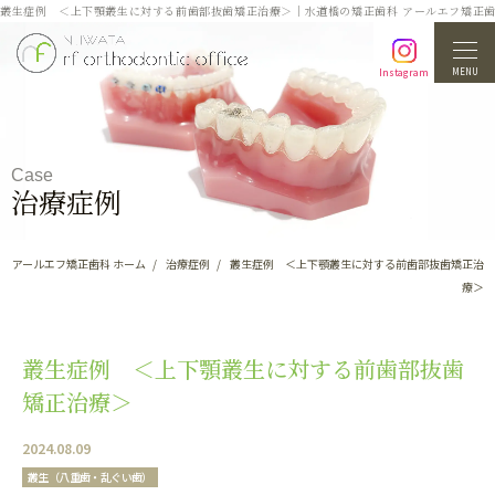
叢生症例 ＜上下顎叢生に対する前歯部抜歯矯正治療＞｜水道橋の矯正歯科 アールエフ矯正
MENU
Instagram
Case
治療症例
アールエフ矯正歯科 ホーム
治療症例
叢生症例 ＜上下顎叢生に対する前歯部抜歯矯正治
療＞
叢生症例 ＜上下顎叢生に対する前歯部抜歯
矯正治療＞
2024.08.09
叢生（八重歯・乱ぐい歯）