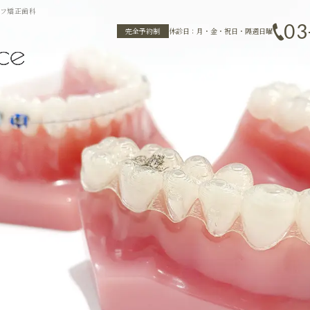
エフ矯正歯科
03
完全予約制
休診日：月・金・祝日・隔週日曜