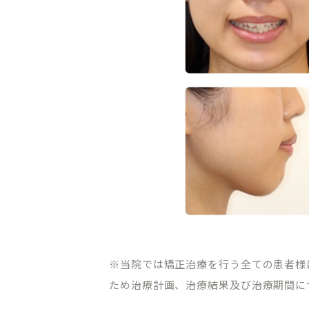
CLINIC CONTENTS
ホーム
料金表
コンセプト
アクセス・
ドクター紹介
クリニック
※当院では矯正治療を行う全ての患者様
ため治療計画、治療結果及び治療期間に
はじめての方へ
プライバシ