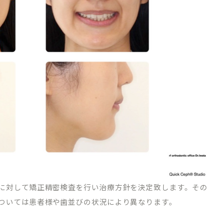
TREATMENT CONTENTS
矯正歯科について
院内紹介
マウスピース型矯正装置（インビザライン
ブログ
ワイヤーによる表側矯正
に対して矯正精密検査を行い治療方針を決定致します。その
ついては患者様や歯並びの状況により異なります。
ーポリシー
小児矯正（子どもの矯正）