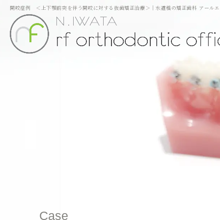
開咬症例 ＜上下顎前突を伴う開咬に対する抜歯矯正治療＞｜水道橋の矯正歯科 アール
Case