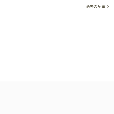
過去の記事
03-1488
WEB申
初診相
～18:30/［土日］9:00～17:30
・祝日・隔週日曜
～10:00は初診相談予約のみとなります。