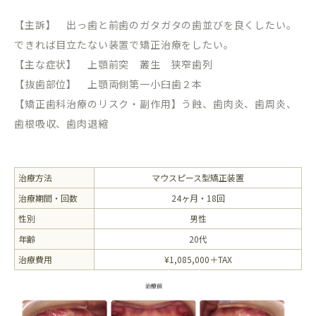
【主訴】 出っ歯と前歯のガタガタの歯並びを良くしたい。
できれば目立たない装置で矯正治療をしたい。
【主な症状】 上顎前突 叢生 狭窄歯列
【抜歯部位】 上顎両側第一小臼歯２本
【矯正歯科治療のリスク・副作用】う蝕、歯肉炎、歯周炎、
歯根吸収、歯肉退縮
治療方法
マウスピース型矯正装置
治療期間・回数
24ヶ月・18回
性別
男性
年齢
20代
治療費用
¥1,085,000＋TAX