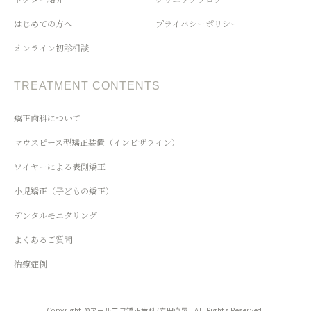
はじめての方へ
プライバシーポリシー
オンライン初診相談
TREATMENT CONTENTS
矯正歯科について
マウスピース型矯正装置（インビザライン）
ワイヤーによる表側矯正
小児矯正（子どもの矯正）
デンタルモニタリング
よくあるご質問
治療症例
Copyright ©アールエフ矯正歯科/岩田直晃 . All Rights Reserved.