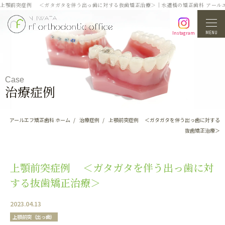
上顎前突症例 ＜ガタガタを伴う出っ歯に対する抜歯矯正治療＞｜水道橋の矯正歯科 アール
MENU
Instagram
Case
治療症例
アールエフ矯正歯科 ホーム
治療症例
上顎前突症例 ＜ガタガタを伴う出っ歯に対する
抜歯矯正治療＞
上顎前突症例 ＜ガタガタを伴う出っ歯に対
する抜歯矯正治療＞
2023.04.13
上顎前突（出っ歯）