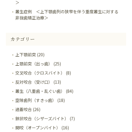
＞
叢生症例 ＜上下顎歯列の狭窄を伴う重度叢生に対する
非抜歯矯正治療＞
カテゴリー
上下顎前突 (20)
上顎前突（出っ歯） (25)
交叉咬合（クロスバイト） (8)
反対咬合（受け口） (13)
叢生（八重歯・乱ぐい歯） (84)
空隙歯列（すきっ歯） (18)
過蓋咬合 (26)
鋏状咬合（シザーズバイト） (7)
開咬（オープンバイト） (16)