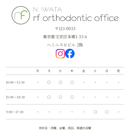
〒113-0033
東京都文京区本郷1-33-6
へミニスⅡビル 2階
月
火
水
木
金
土
日
祝
10:00～13:30
−
◯
◯
◯
−
−
−
−
15:00～18:30
−
◯
◯
◯
−
−
−
−
9:00～17:30
−
−
−
−
−
◯
◯
−
休診日：月曜、金曜、祝日、隔週の日曜