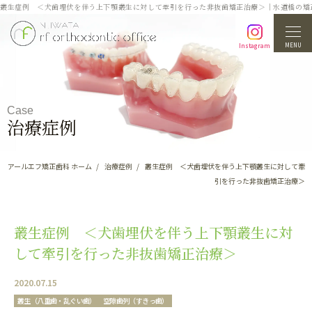
叢生症例 ＜犬歯埋伏を伴う上下顎叢生に対して牽引を行った非抜歯矯正治療＞｜水道橋の矯
MENU
Instagram
Case
治療症例
アールエフ矯正歯科 ホーム
治療症例
叢生症例 ＜犬歯埋伏を伴う上下顎叢生に対して牽
引を行った非抜歯矯正治療＞
叢生症例 ＜犬歯埋伏を伴う上下顎叢生に対
して牽引を行った非抜歯矯正治療＞
2020.07.15
叢生（八重歯・乱ぐい歯）
空隙歯列（すきっ歯）