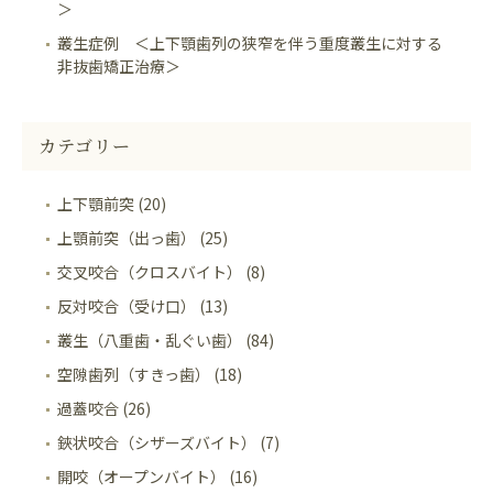
＞
叢生症例 ＜上下顎歯列の狭窄を伴う重度叢生に対する
非抜歯矯正治療＞
カテゴリー
上下顎前突 (20)
上顎前突（出っ歯） (25)
交叉咬合（クロスバイト） (8)
反対咬合（受け口） (13)
叢生（八重歯・乱ぐい歯） (84)
空隙歯列（すきっ歯） (18)
過蓋咬合 (26)
鋏状咬合（シザーズバイト） (7)
開咬（オープンバイト） (16)