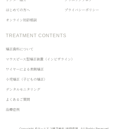
はじめての方へ
プライバシーポリシー
オンライン初診相談
TREATMENT CONTENTS
矯正歯科について
マウスピース型矯正装置（インビザライン）
ワイヤーによる表側矯正
小児矯正（子どもの矯正）
デンタルモニタリング
よくあるご質問
治療症例
Copyright ©アールエフ矯正歯科/岩田直晃 . All Rights Reserved.