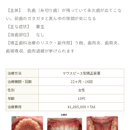
【主訴】 乳歯（糸切り歯）が残っていて永久歯が出てこな
い。前歯のガタガタと真ん中の隙間が気になる
【主な症状】 叢生
【抜歯部位】 なし
【矯正歯科治療のリスク・副作用】う蝕、歯肉炎、歯周炎、
歯根吸収、歯肉退縮が挙げられます
治療方法
マウスピース型矯正装置
治療期間・回数
22ヶ月・16回
性別
女性
年齢
10代
治療費用
¥1,085,000＋TAX