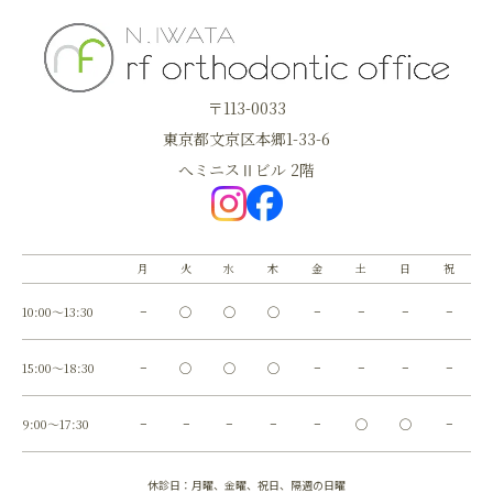
〒113-0033
東京都文京区本郷1-33-6
へミニスⅡビル 2階
月
火
水
木
金
土
日
祝
10:00～13:30
−
◯
◯
◯
−
−
−
−
15:00～18:30
−
◯
◯
◯
−
−
−
−
9:00～17:30
−
−
−
−
−
◯
◯
−
休診日：月曜、金曜、祝日、隔週の日曜