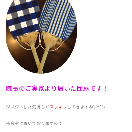
院長のご実家より届いた
団扇
です！
ジメジメした気持ちが
スッキリ
してきますね\(^^)/
待合室に置いておりますので