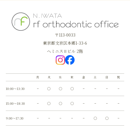
〒113-0033
東京都文京区本郷1-33-6
へミニスⅡビル 2階
月
火
水
木
金
土
日
祝
10:00～13:30
−
◯
◯
◯
−
−
−
−
15:00～18:30
−
◯
◯
◯
−
−
−
−
9:00～17:30
−
−
−
−
−
◯
◯
−