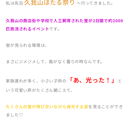
久我山ほたる祭り
私は先日
へ行ってきました。
久我山の商店街や学校で人工飼育された蛍が2日間で約2000
匹放流されるイベント
です。
蛍が見られる環境は、
まさにジメジメして、風がなく曇りの時なんです。
「あ、光った！」
家族連れが多く、小さい子供の
と
いう可愛い声がたくさん聞こえて、
たくさんの蛍が飛び交いながら発光する姿
を見ることができ
ました♡