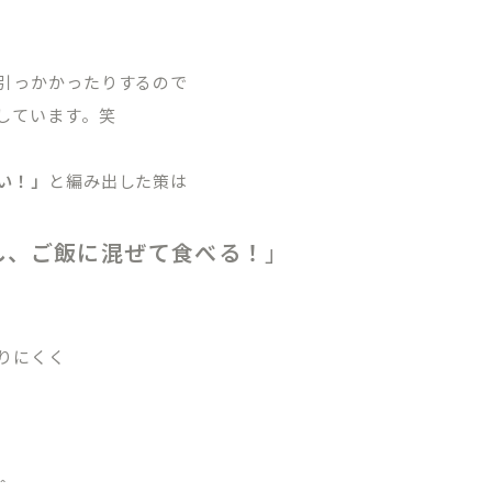
引っかかったりするので
しています。笑
03-1488
い！」
と編み出した策は
WEB申
初診相
～18:30/［土日］9:00～17:30
・祝日・隔週日曜
し、ご飯に混ぜて食べる！
」
～10:00は初診相談予約のみとなります。
りにくく
＾