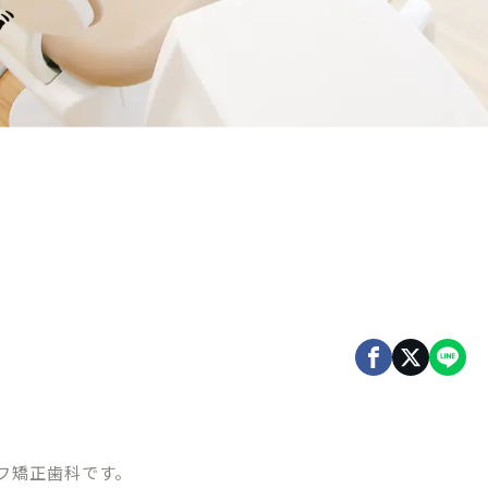
グ
フ矯正歯科です。