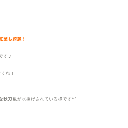
紅葉も綺麗！
です♪
ですね！
な秋刀魚
が水揚げされている様です^^