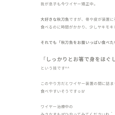
我が息子も今ワイヤー矯正中。
オンライン初診相談
大好きな秋刀魚
ですが、骨や皮が装置に
食べるのに時間がかかり、少しヤキモキ
03-58
それでも「秋刀魚をお腹いっぱい食べた
［平日］10:00～13:30、15:00
［休診日］月・金
「
しっかりとお箸で身をほぐ
※平日10:00～11:00/土日9:00
という技です^^
このやり方だとワイヤー装置の間に詰ま
食べやすいそうです☺️🥢
ワイヤー治療中の
みさなまもぜひやってみてくださいね＾