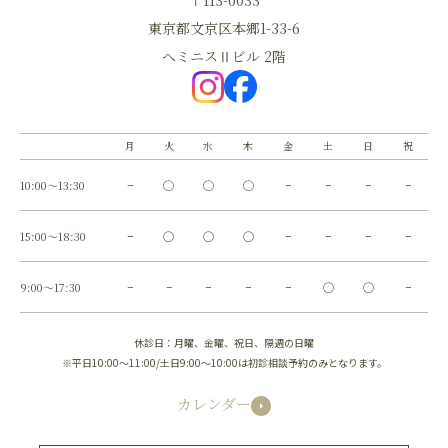
〒113-0033
東京都文京区本郷1-33-6
へミニスⅡビル 2階
月
火
水
木
金
土
日
祝
10:00～13:30
−
◯
◯
◯
−
−
−
−
15:00～18:30
−
◯
◯
◯
−
−
−
−
9:00～17:30
−
−
−
−
−
◯
◯
−
休診日：月曜、金曜、祝日、隔週の日曜
※平日10:00～11:00/土日9:00～10:00は初診相談予約のみとなります。
カレンダー