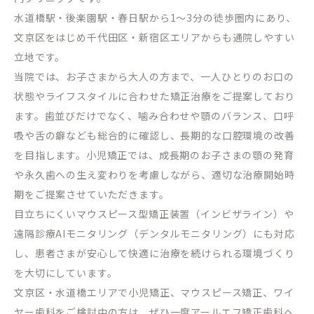
水道橋駅・後楽園駅・春日駅から
1
～
3
分の徒歩圏内にあり、
文京区をはじめ千代田区・新宿区エリアからも通院しやすい
立地です。
当院では、お子さまから大人の方まで、一人ひとりのお口の
状態やライフスタイルに合わせた矯正治療をご提案しており
ます。歯並びだけでなく、噛み合わせや顎のバランス、口呼
吸や舌の癖なども総合的に確認し、長期的な口腔環境の改善
を目指します。小児矯正では、成長期のお子さまの顎の発育
や永久歯への生え変わりを考慮しながら、適切な治療開始時
期をご提案させていただきます。
目立ちにくいマウスピース型矯正装置（インビザライン）や
遠隔診療
AI
モニタリング（デンタルモニタリング）にも対応
し、患者さまが安心して快適に治療を続けられる環境づくり
を大切にしています。
文京区・水道橋エリアで小児矯正、マウスピース矯正、ワイ
ヤー歯科をご検討中の方は、ぜひ一度アールエフ矯正歯科へ