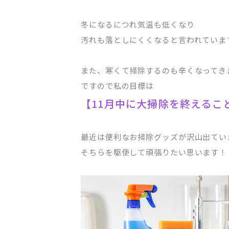
オンライン初診相談
冬になるにつれ気温も低くなり
汚れも落としにくくなると言われていま
また、寒くて掃除するのも辛くなってき
03-58
ですので私の目標は
【11月中に大掃除を終えるこ
［平日］10:00～13:30、15:00
［休診日］月・金
※平日10:00～11:00/土日9:00
最近は便利なお掃除グッズが沢山出てい
そちらを駆使して頑張りたい思います！