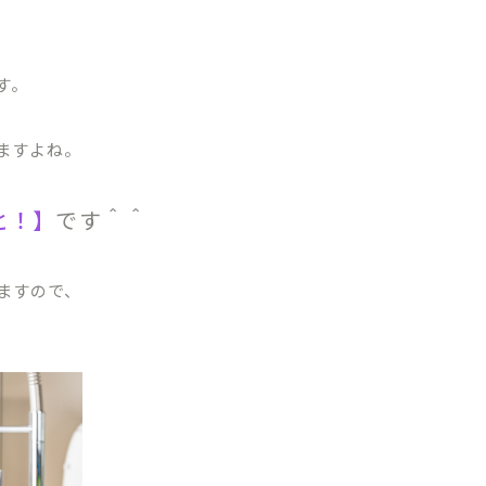
す。
ますよね。
03-1488
WEB申
初診相
と！】
です＾＾
～18:30/［土日］9:00～17:30
・祝日・隔週日曜
～10:00は初診相談予約のみとなります。
ますので、