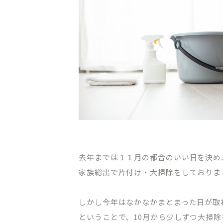
CLINIC CONTENTS
ホーム
料金表
去年までは１１月の都合のいい日を決め
コンセプト
アクセス・
家族総出で片付け・大掃除をしておりま
ドクター紹介
クリニック
しかし今年はなかなかまとまった日が取
はじめての方へ
プライバシ
ということで、10月から少しずつ大掃