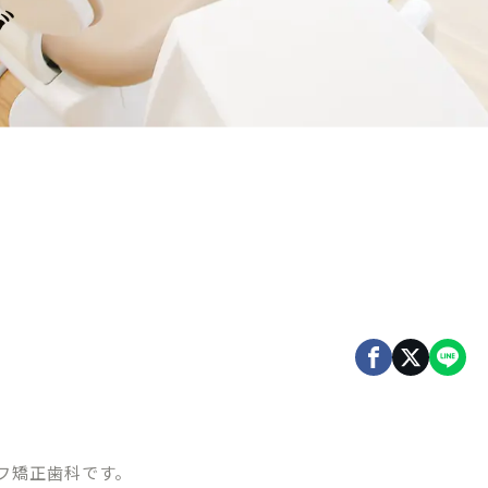
グ
フ矯正歯科です。