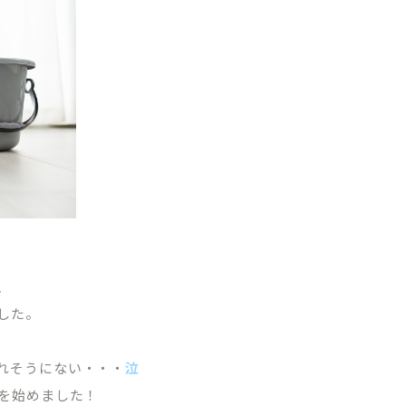
TREATMENT CONTENTS
矯正歯科について
、
院内紹介
マウスピース型矯正装置（インビザライン
した。
ブログ
ワイヤーによる表側矯正
れそうにない・・・
泣
ーポリシー
小児矯正（子どもの矯正）
除を始めました！