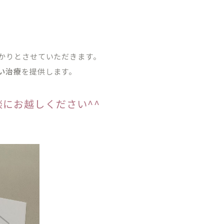
かりとさせていただきます。
い治療
を提供します。
にお越しください^^
TREATMENT CONTENTS
矯正歯科について
院内紹介
マウスピース型矯正装置（インビザライン
ブログ
ワイヤーによる表側矯正
ーポリシー
小児矯正（子どもの矯正）