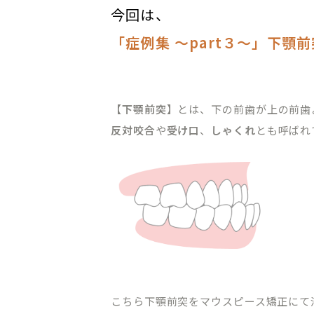
今回は、
「症例集 〜part３〜」下顎前
【下顎前突】
とは、下の前歯が上の前歯
反対咬合
や
受け口
、
しゃくれ
とも呼ばれ
こちら下顎前突をマウスピース矯正にて