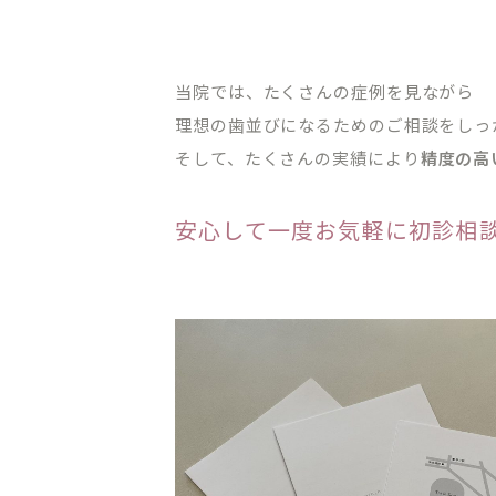
当院では、たくさんの症例を見ながら
理想の歯並びになるためのご相談をしっ
そして、たくさんの実績により
精度の高
安心して一度お気軽に初診相談
CLINIC CONTENTS
ホーム
料金表
コンセプト
アクセス・
ドクター紹介
クリニック
はじめての方へ
プライバシ