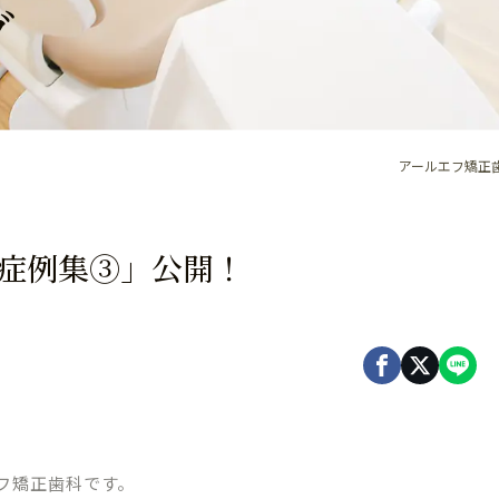
グ
アールエフ矯正歯
e「症例集③」公開！
フ矯正歯科です。