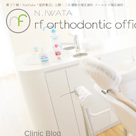
第２７弾！YouTube「症例集③」公開！｜水道橋の矯正歯科 アールエフ矯正歯科
Clinic Blog