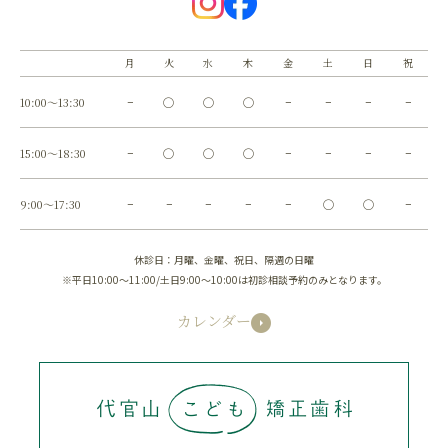
月
火
水
木
金
土
日
祝
10:00～13:30
−
◯
◯
◯
−
−
−
−
15:00～18:30
−
◯
◯
◯
−
−
−
−
9:00～17:30
−
−
−
−
−
◯
◯
−
休診日：月曜、金曜、祝日、隔週の日曜
※平日10:00～11:00/土日9:00～10:00は初診相談予約のみとなります。
カレンダー