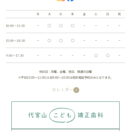
月
火
水
木
金
土
日
祝
10:00～13:30
−
◯
◯
◯
−
−
−
−
15:00～18:30
−
◯
◯
◯
−
−
−
−
9:00～17:30
−
−
−
−
−
◯
◯
−
休診日：月曜、金曜、祝日、隔週の日曜
※平日10:00～11:00/土日9:00～10:00は初診相談予約のみとなります。
カレンダー