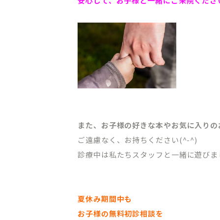
安心して、お子様と一緒にご来院くださ
CLINIC CONTENTS
また、お子様の好きな本やお気に入りの
ご遠慮なく、お持ちください(^-^)
ホーム
料金表
診療中は私たちスタッフと一緒に遊びま
コンセプト
アクセス・
ドクター紹介
クリニック
夏休み期間中も
はじめての方へ
プライバシ
お子様の無料初診相談を