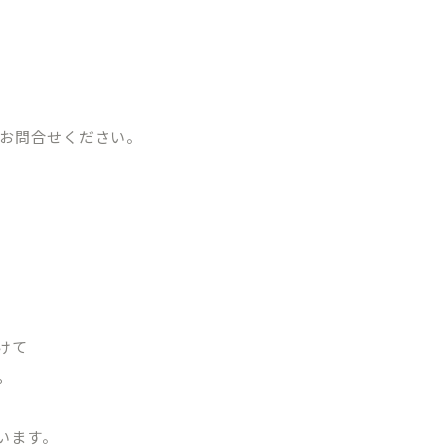
お問合せください。
03-1488
WEB申
初診相
～18:30/［土日］9:00～17:30
・祝日・隔週日曜
～10:00は初診相談予約のみとなります。
けて
。
います。