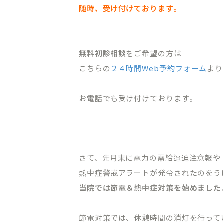
随時、受け付けております。
オンライン初診相談
無料初診相談
をご希望の方は
こちらの
２４時間Web予約フォーム
より
03-58
お電話でも受け付けております。
［平日］10:00～13:30、15:00
［休診日］月・金
※平日10:00～11:00/土日9:00
さて、先月末に電力の需給逼迫注意報や
熱中症警戒アラートが発令されたのをう
当院では節電＆熱中症対策を始めました
節電対策では、休憩時間の消灯を行って