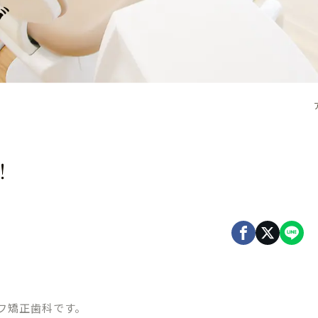
グ
！
フ矯正歯科です。