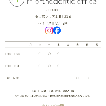
〒113-0033
東京都文京区本郷1-33-6
へミニスⅡビル 2階
月
火
水
木
金
土
日
祝
10:00～13:30
−
◯
◯
◯
−
−
−
−
15:00～18:30
−
◯
◯
◯
−
−
−
−
9:00～17:30
−
−
−
−
−
◯
◯
−
休診日：月曜、金曜、祝日、隔週の日曜
※平日10:00～11:00/土日9:00～10:00は初診相談予約のみとなります。
カレンダー