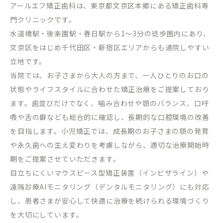
アールエフ矯正歯科は、東京都文京区本郷にある矯正歯科専
門クリニックです。
水道橋駅・後楽園駅・春日駅から
1
～
3
分の徒歩圏内にあり、
文京区をはじめ千代田区・新宿区エリアからも通院しやすい
立地です。
当院では、お子さまから大人の方まで、一人ひとりのお口の
状態やライフスタイルに合わせた矯正治療をご提案しており
ます。歯並びだけでなく、噛み合わせや顎のバランス、口呼
吸や舌の癖なども総合的に確認し、長期的な口腔環境の改善
を目指します。小児矯正では、成長期のお子さまの顎の発育
や永久歯への生え変わりを考慮しながら、適切な治療開始時
期をご提案させていただきます。
目立ちにくいマウスピース型矯正装置（インビザライン）や
遠隔診療
AI
モニタリング（デンタルモニタリング）にも対応
し、患者さまが安心して快適に治療を続けられる環境づくり
を大切にしています。