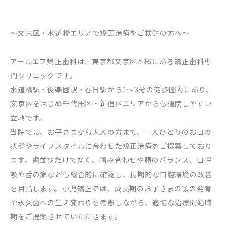
～文京区・水道橋エリアで矯正治療をご検討の方へ～
アールエフ矯正歯科は、東京都文京区本郷にある矯正歯科専
門クリニックです。
水道橋駅・後楽園駅・春日駅から
1
～
3
分の徒歩圏内にあり、
文京区をはじめ千代田区・新宿区エリアからも通院しやすい
立地です。
当院では、お子さまから大人の方まで、一人ひとりのお口の
状態やライフスタイルに合わせた矯正治療をご提案しており
ます。歯並びだけでなく、噛み合わせや顎のバランス、口呼
吸や舌の癖なども総合的に確認し、長期的な口腔環境の改善
を目指します。小児矯正では、成長期のお子さまの顎の発育
や永久歯への生え変わりを考慮しながら、適切な治療開始時
期をご提案させていただきます。