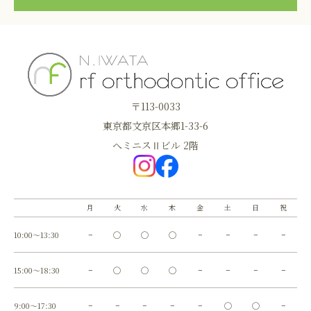
〒113-0033
東京都文京区本郷1-33-6
へミニスⅡビル 2階
月
火
水
木
金
土
日
祝
10:00～13:30
−
◯
◯
◯
−
−
−
−
15:00～18:30
−
◯
◯
◯
−
−
−
−
9:00～17:30
−
−
−
−
−
◯
◯
−