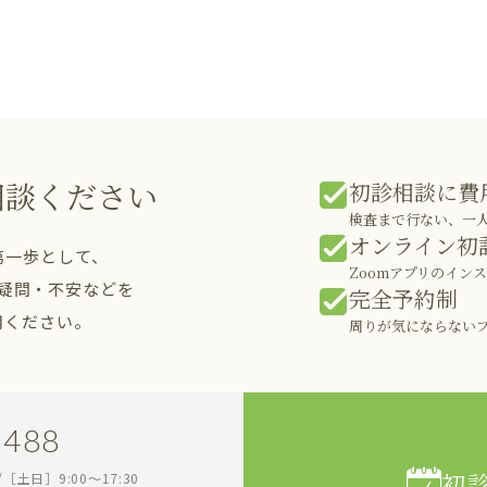
相談ください
初診相談に費
検査まで行ない、一
オンライン初
第一歩として、
Zoomアプリのイン
疑問・不安などを
完全予約制
用ください。
周りが気にならない
1488
初
0/［土日］9:00～17:30