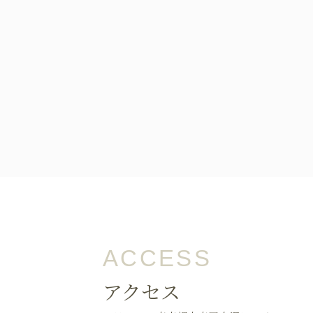
オンライン初診相談
03-58
［平日］10:00～13:30、15:00
［休診日］月・金
※平日10:00～11:00/土日9:00
ACCESS
アクセス