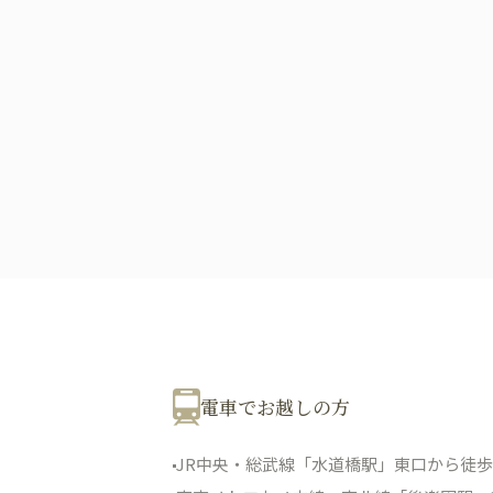
03-1488
WEB申
初診相
～18:30/［土日］9:00～17:30
・祝日・隔週日曜
～10:00は初診相談予約のみとなります。
電車でお越しの方
JR中央・総武線「水道橋駅」東口から徒歩