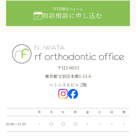
WEB申込フォーム
初診相談に申し込む
〒113-0033
東京都文京区本郷1-33-6
へミニスⅡビル 2階
月
火
水
木
金
土
日
祝
10:00～13:30
−
◯
◯
◯
−
−
−
−