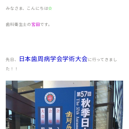
みなさま、こんにちは
☆
歯科衛生士の
宮田
です。
日本歯周病学会学術大会
先日、
に行ってきまし
た！！