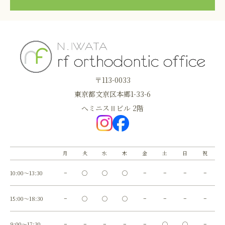
〒113-0033
東京都文京区本郷1-33-6
へミニスⅡビル 2階
月
火
水
木
金
土
日
祝
10:00～13:30
−
◯
◯
◯
−
−
−
−
15:00～18:30
−
◯
◯
◯
−
−
−
−
9:00～17:30
−
−
−
−
−
◯
◯
−