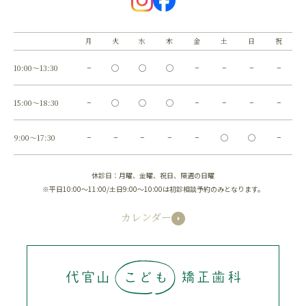
月
火
水
木
金
土
日
祝
10:00～13:30
−
◯
◯
◯
−
−
−
−
15:00～18:30
−
◯
◯
◯
−
−
−
−
9:00～17:30
−
−
−
−
−
◯
◯
−
休診日：月曜、金曜、祝日、隔週の日曜
※平日10:00～11:00/土日9:00～10:00は初診相談予約のみとなります。
カレンダー