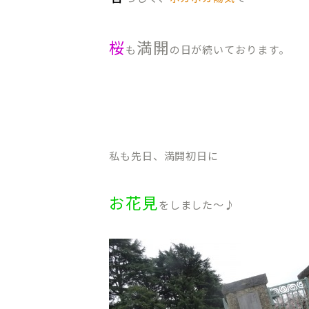
桜
満開
も
の日が続いております。
私も先日、満開初日に
お花見
をしました〜♪