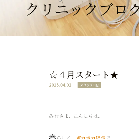
クリニックブロ
☆４月スタート★
2015.04.02
スタッフ日記
みなさま、こんにちは。
春
らしく、
ポカポカ陽気
で