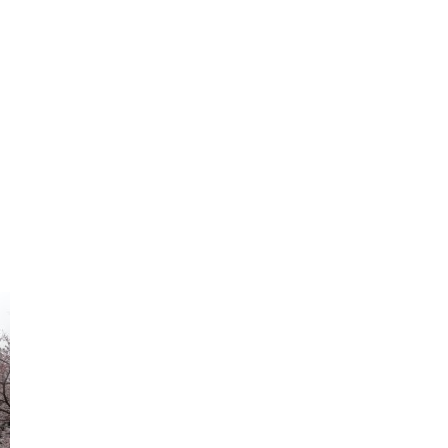
03-1488
WEB申
初診相
～18:30/［土日］9:00～17:30
・祝日・隔週日曜
～10:00は初診相談予約のみとなります。