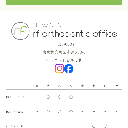
〒113-0033
東京都文京区本郷1-33-6
へミニスⅡビル 2階
月
火
水
木
金
土
日
祝
10:00～13:30
−
◯
◯
◯
−
−
−
−
15:00～18:30
−
◯
◯
◯
−
−
−
−
9:00～17:30
−
−
−
−
−
◯
◯
−