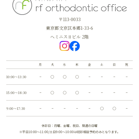
〒113-0033
東京都文京区本郷1-33-6
へミニスⅡビル 2階
月
火
水
木
金
土
日
祝
10:00～13:30
−
◯
◯
◯
−
−
−
−
15:00～18:30
−
◯
◯
◯
−
−
−
−
9:00～17:30
−
−
−
−
−
◯
◯
−
休診日：月曜、金曜、祝日、隔週の日曜
※平日10:00～11:00/土日9:00～10:00は初診相談予約のみとなります。