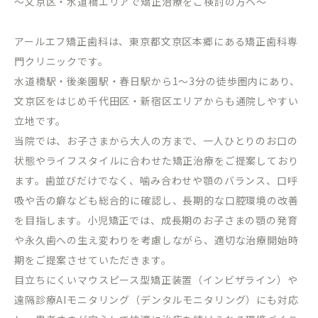
～文京区・水道橋エリアで矯正治療をご検討の方へ～
アールエフ矯正歯科は、東京都文京区本郷にある矯正歯科専
門クリニックです。
水道橋駅・後楽園駅・春日駅から
1
～
3
分の徒歩圏内にあり、
文京区をはじめ千代田区・新宿区エリアからも通院しやすい
立地です。
当院では、お子さまから大人の方まで、一人ひとりのお口の
状態やライフスタイルに合わせた矯正治療をご提案しており
ます。歯並びだけでなく、噛み合わせや顎のバランス、口呼
吸や舌の癖なども総合的に確認し、長期的な口腔環境の改善
を目指します。小児矯正では、成長期のお子さまの顎の発育
や永久歯への生え変わりを考慮しながら、適切な治療開始時
期をご提案させていただきます。
目立ちにくいマウスピース型矯正装置（インビザライン）や
遠隔診療
AI
モニタリング（デンタルモニタリング）にも対応