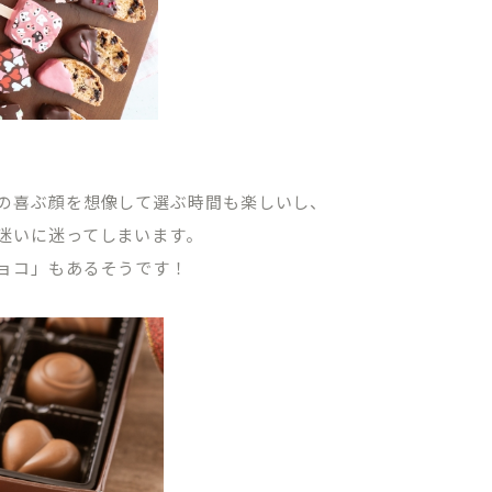
の喜ぶ顔を想像して選ぶ時間も楽しいし、
TREATMENT CONTENTS
迷いに迷ってしまいます。
ョコ」もあるそうです！
矯正歯科について
院内紹介
マウスピース型矯正装置（インビザライン
ブログ
ワイヤーによる表側矯正
ーポリシー
小児矯正（子どもの矯正）