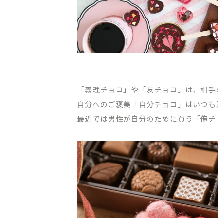
「義理チョコ」や「友チョコ」は、相手
CLINIC CONTENTS
自分へのご褒美「自分チョコ」はいつも
最近では男性が自分のために買う「俺チ
ホーム
料金表
コンセプト
アクセス・
ドクター紹介
クリニック
はじめての方へ
プライバシ