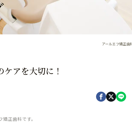
グ
アールエフ矯正歯科
歯のケアを大切に！
フ矯正歯科です。