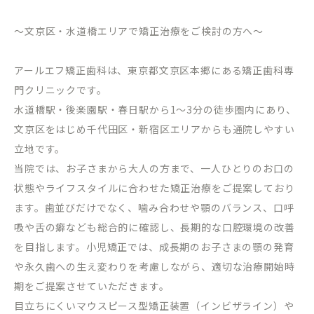
～文京区・水道橋エリアで矯正治療をご検討の方へ～
アールエフ矯正歯科は、東京都文京区本郷にある矯正歯科専
門クリニックです。
水道橋駅・後楽園駅・春日駅から
1
～
3
分の徒歩圏内にあり、
文京区をはじめ千代田区・新宿区エリアからも通院しやすい
立地です。
当院では、お子さまから大人の方まで、一人ひとりのお口の
状態やライフスタイルに合わせた矯正治療をご提案しており
ます。歯並びだけでなく、噛み合わせや顎のバランス、口呼
吸や舌の癖なども総合的に確認し、長期的な口腔環境の改善
を目指します。小児矯正では、成長期のお子さまの顎の発育
や永久歯への生え変わりを考慮しながら、適切な治療開始時
期をご提案させていただきます。
目立ちにくいマウスピース型矯正装置（インビザライン）や