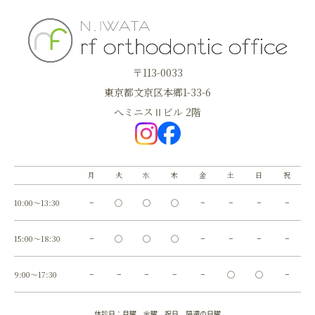
〒113-0033
東京都文京区本郷1-33-6
へミニスⅡビル 2階
月
火
水
木
金
土
日
祝
10:00～13:30
−
◯
◯
◯
−
−
−
−
15:00～18:30
−
◯
◯
◯
−
−
−
−
9:00～17:30
−
−
−
−
−
◯
◯
−
休診日：月曜、金曜、祝日、隔週の日曜