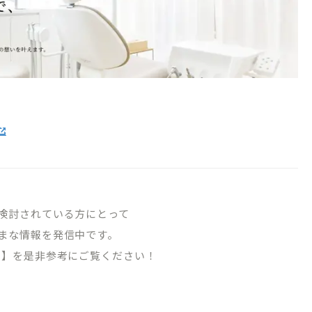
03-1488
WEB申
初診相
～18:30/［土日］9:00～17:30
・祝日・隔週日曜
～10:00は初診相談予約のみとなります。
検討されている方にとって
まな情報を発信中です。
Tube 】を是非参考にご覧ください！