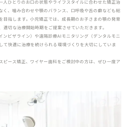
一人ひとりのお口の状態やライフスタイルに合わせた矯正治
なく、噛み合わせや顎のバランス、口呼吸や舌の癖なども総
を目指します。小児矯正では、成長期のお子さまの顎の発育
、適切な治療開始時期をご提案させていただきます。
インビザライン）や遠隔診療
AI
モニタリング（デンタルモニ
して快適に治療を続けられる環境づくりを大切にしていま
TREATMENT CONTENTS
スピース矯正、ワイヤー歯科をご検討中の方は、ぜひ一度ア
矯正歯科について
院内紹介
マウスピース型矯正装置（インビザライン
ブログ
ワイヤーによる表側矯正
ーポリシー
小児矯正（子どもの矯正）