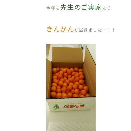
先生のご実家
今年も
より
きんかん
が届きましたー！！