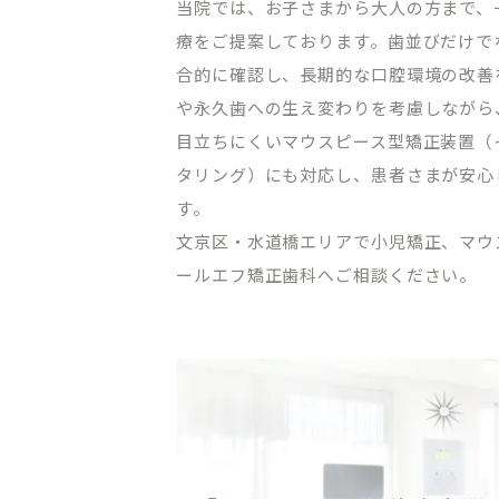
当院では、お子さまから大人の方まで、
療をご提案しております。歯並びだけで
合的に確認し、長期的な口腔環境の改善
や永久歯への生え変わりを考慮しながら
目立ちにくいマウスピース型矯正装置（
タリング）にも対応し、患者さまが安心
す。
CLINIC CONTENTS
文京区・水道橋エリアで小児矯正、マウ
ールエフ矯正歯科へご相談ください。
ホーム
料金表
コンセプト
アクセス・
ドクター紹介
クリニック
はじめての方へ
プライバシ