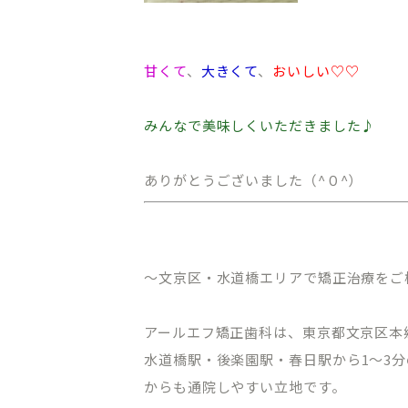
甘くて
、
大きくて
、
おいしい♡♡
みんなで美味しくいただきました♪
ありがとうございました（^０^）
～文京区・水道橋エリアで矯正治療をご
アールエフ矯正歯科は、東京都文京区本
水道橋駅・後楽園駅・春日駅から
1
～
3
分
からも通院しやすい立地です。