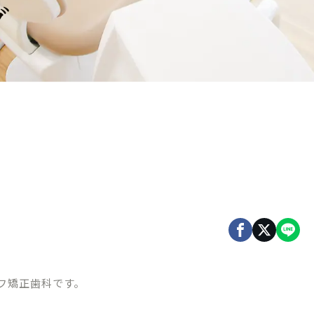
グ
フ矯正歯科です。