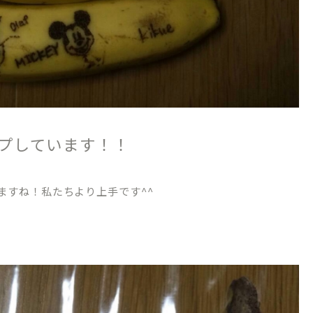
プしています！！
TREATMENT CONTENTS
ますね！私たちより上手です^^
矯正歯科について
院内紹介
マウスピース型矯正装置（インビザライン
ブログ
ワイヤーによる表側矯正
ーポリシー
小児矯正（子どもの矯正）