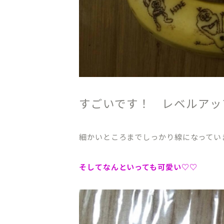
すごいです！ レベルアッ
CLINIC CONTENTS
細かいところまでしっかり線になってい
ホーム
料金表
コンセプト
アクセス・
そしてなんといっても可愛い♡♡
ドクター紹介
クリニック
はじめての方へ
プライバシ