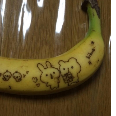
03-1488
WEB申
初診相
～18:30/［土日］9:00～17:30
・祝日・隔週日曜
～10:00は初診相談予約のみとなります。