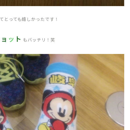
てとっても嬉しかったです！
シ
ョ
ッ
ト
もバッチリ！笑